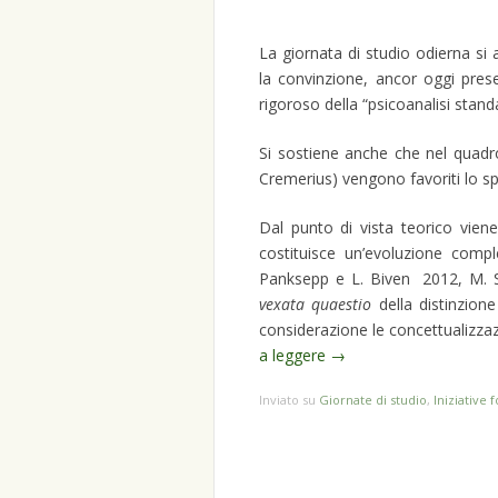
La giornata di studio odierna si
la convinzione, ancor oggi pres
rigoroso della “psicoanalisi stand
Si sostiene anche che nel quadro 
Cremerius) vengono favoriti lo spir
Dal punto di vista teorico vien
costituisce un’evoluzione compl
Panksepp e L. Biven 2012, M. So
vexata quaestio
della distinzione
considerazione le concettualizzazi
a leggere
→
Inviato su
Giornate di studio
,
Iniziative 