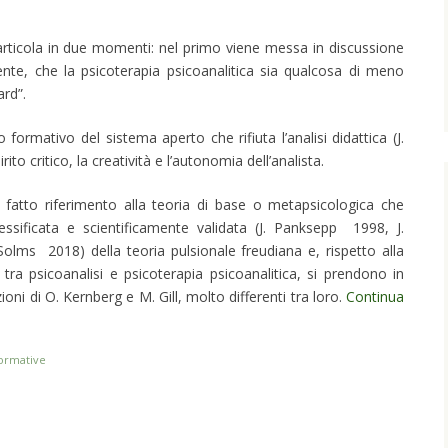
 articola in due momenti: nel primo viene messa in discussione
ente, che la psicoterapia psicoanalitica sia qualcosa di meno
ard”.
formativo del sistema aperto che rifiuta l’analisi didattica (J.
ito critico, la creatività e l’autonomia dell’analista.
e fatto riferimento alla teoria di base o metapsicologica che
essificata e scientificamente validata (J. Panksepp 1998, J.
lms 2018) della teoria pulsionale freudiana e, rispetto alla
 tra psicoanalisi e psicoterapia psicoanalitica, si prendono in
oni di O. Kernberg e M. Gill, molto differenti tra loro.
Continua
formative