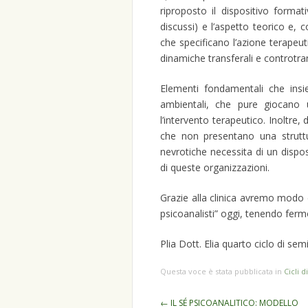
riproposto il dispositivo format
discussi) e l’aspetto teorico e, c
che specificano l’azione terapeuti
dinamiche transferali e controtran
Elementi fondamentali che insie
ambientali, che pure giocano 
l’intervento terapeutico. Inoltre,
che non presentano una struttu
nevrotiche necessita di un dispo
di queste organizzazioni.
Grazie alla clinica avremo modo d
psicoanalisti” oggi, tenendo fermo
Plia Dott. Elia quarto ciclo di sem
Questa voce è stata pubblicata in
Cicli d
Navigazione
←
IL SÉ PSICOANALITICO: MODELLO