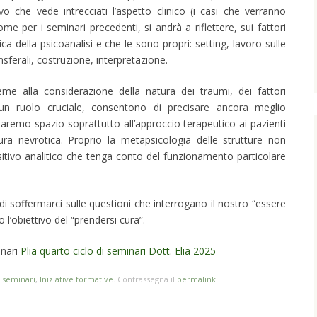
ivo che vede intrecciati l’aspetto clinico (i casi che verranno
ome per i seminari precedenti, si andrà a riflettere, sui fattori
ca della psicoanalisi e che le sono propri: setting, lavoro sulle
sferali, costruzione, interpretazione.
me alla considerazione della natura dei traumi, dei fattori
un ruolo cruciale, consentono di precisare ancora meglio
 daremo spazio soprattutto all’approccio terapeutico ai pazienti
ra nevrotica. Proprio la metapsicologia delle strutture non
sitivo analitico che tenga conto del funzionamento particolare
i soffermarci sulle questioni che interrogano il nostro “essere
 l’obiettivo del “prendersi cura”.
inari
Plia quarto ciclo di seminari Dott. Elia 2025
i seminari
,
Iniziative formative
. Contrassegna il
permalink
.