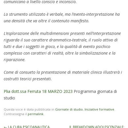
comunicano a livello conscio e inconscio.
Lo strumento utilizzato è verbale, ma l’evento-interpretazione ha
una densità che va oltre il contenuto manifesto.
L’esplorazione delle multidimensioni presenti nell’interpretazione
riguarda il suo carattere drammatico-teatrale, il ruolo attivo di
tutti e due i soggetti in gioco, e la qualità di evento psichico
complesso con caratteri di realtà, oltre la simbolizzazione e la
riparazione.
Come di consueto la presentazione di materiale clinico illustrerà i
costrutti teorici presentati.
Plia dott.ssa Ferruta 18 MARZO 2023
Programma giornata di
studio
Questa voce è stata pubblicata in
Giornate di studio
,
Iniziative formative
.
Contrassegna il
permalink
.
Navigazione
←
LA CURA PSICOANALITICA.
IL BREAKDOWN ADOLESCENZIALE: